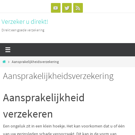
Naar
de
Verzeker u direkt!
inhoud
springen
Direkt een goede verzekering
Home
Aansprakelijkheidsverzekering
Aansprakelijkheidsverzekering
Aansprakelijkheid
verzekeren
Een ongeluk zit in een klein hoekje. Het kan voorkomen dat u of één
van uw gezinsleden schade veroorzaakt. Dit kan in de vorm van