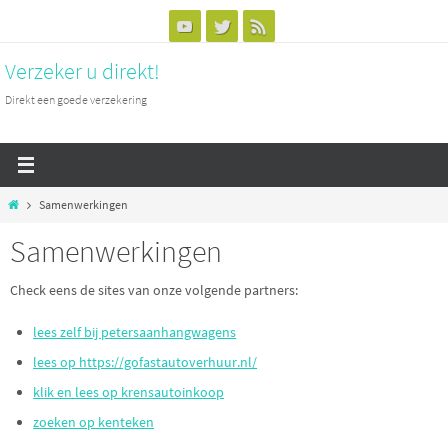
Naar
de
Verzeker u direkt!
inhoud
springen
Direkt een goede verzekering
Home
Samenwerkingen
Samenwerkingen
Check eens de sites van onze volgende partners:
lees zelf bij petersaanhangwagens
lees op https://gofastautoverhuur.nl/
klik en lees op krensautoinkoop
zoeken op kenteken