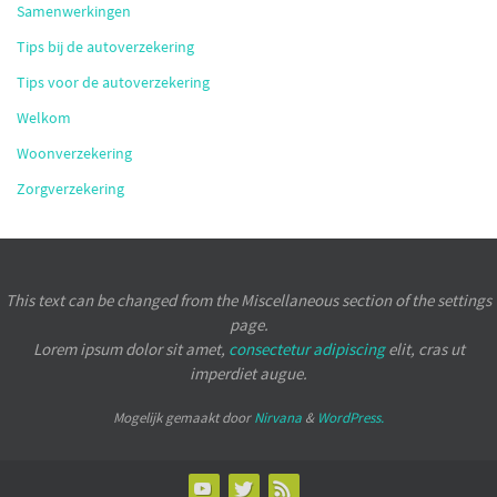
Samenwerkingen
Tips bij de autoverzekering
Tips voor de autoverzekering
Welkom
Woonverzekering
Zorgverzekering
This text can be changed from the Miscellaneous section of the settings
page.
Lorem ipsum
dolor sit amet,
consectetur adipiscing
elit, cras ut
imperdiet augue.
Mogelijk gemaakt door
Nirvana
&
WordPress.