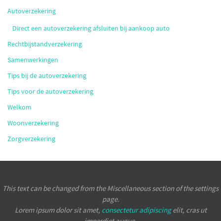
Autoverzekering
Direct een autoverzekering afsluiten bij aankoop auto
Rechtbijstandverzekering
Samenwerkingen
Tips bij de autoverzekering
Tips voor de autoverzekering
Welkom
Woonverzekering
Zorgverzekering
This text can be changed from the Miscellaneous section of the settings
page.
Lorem ipsum
dolor sit amet,
consectetur adipiscing
elit, cras ut
imperdiet augue.